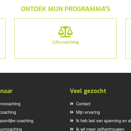
ONTDEK MIJN PROGRAMMA'S
Lifecoaching
 naar
Veel gezocht
mcoaching
Contact
ecoaching
Mijn ervaring
soonlijke coaching
Ik heb last van spanning en s
uurcoaching
Ik wil meer zelfvertrouwen