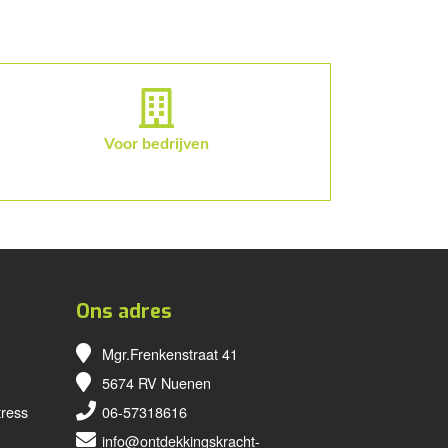
Voor bedrijven
Ons adres
Mgr.Frenkenstraat 41
5674 RV Nuenen
tress
06-57318616
info@ontdekkingskracht-