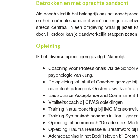
Betrokken en met oprechte aandacht
Als coach vind ik het belangrijk om het coachproc
en heb oprechte aandacht voor jou en je coachvr
steeds centraal in een omgeving waar jij jezelf 
door. Hierdoor kan je daadwerkelijk stappen zetten 
Opleiding
Ik heb diverse opleidingen gevolgd. Namelijk:
Coaching voor Professionals via de School 
psychologie van Jung.
De opleiding tot Intuïtief Coachen gevolgd b
coachtechnieken ook Oosterse werkvormen t
Basiscursus Acceptance and Commitment Th
Vitaliteitscoach bij CIVAS opleidingen
Training Natuurcoaching bij IMC Mensontwik
Training Systemisch coachen in 1op-1 gesp
Opleiding tot ademcoach “De adem als Medic
Opleiding Trauma Release & Breathwork bij 
Ademcoaching in het Bedrijfsleven bij Brea