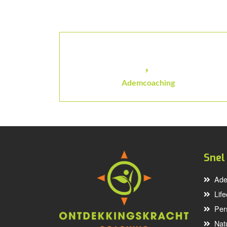
Ademcoaching
Snel
Ade
Lif
Per
Nat