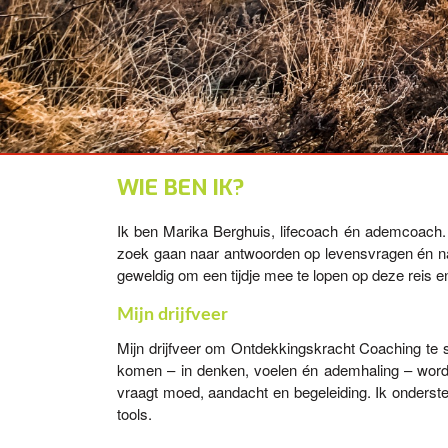
WIE
BEN IK?
Ik ben Marika Berghuis, lifecoach én ademcoach
zoek gaan naar antwoorden op levensvragen én naar
geweldig om een tijdje mee te lopen op deze reis en 
Mijn
drijfveer
Mijn drijfveer om Ontdekkingskracht Coaching te sta
komen – in denken, voelen én ademhaling – wordt 
vraagt moed, aandacht en begeleiding. Ik onderst
tools.