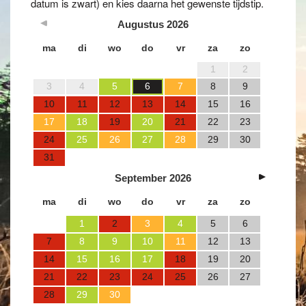
datum is zwart) en kies daarna het gewenste tijdstip.
Augustus
2026
ma
di
wo
do
vr
za
zo
1
2
3
4
5
6
7
8
9
10
11
12
13
14
15
16
17
18
19
20
21
22
23
24
25
26
27
28
29
30
31
September
2026
ma
di
wo
do
vr
za
zo
1
2
3
4
5
6
7
8
9
10
11
12
13
14
15
16
17
18
19
20
21
22
23
24
25
26
27
28
29
30