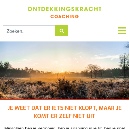
JE
WEET DAT ER IETS NIET KLOPT, MAAR JE
KOMT ER ZELF NIET UIT
Misschien ben je vermoeid, heb je spanning in je lijf, ben je snel